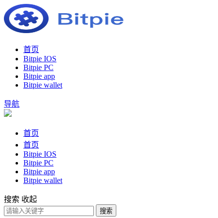
首页
Bitpie IOS
Bitpie PC
Bitpie app
Bitpie wallet
导航
首页
首页
Bitpie IOS
Bitpie PC
Bitpie app
Bitpie wallet
搜索
收起
搜索