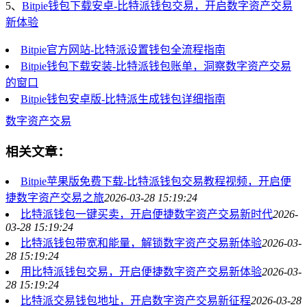
5、
Bitpie钱包下载安卓-比特派钱包交易，开启数字资产交易
新体验
Bitpie官方网站-比特派设置钱包全流程指南
Bitpie钱包下载安装-比特派钱包账单，洞察数字资产交易
的窗口
Bitpie钱包安卓版-比特派生成钱包详细指南
数字资产交易
相关文章：
Bitpie苹果版免费下载-比特派钱包交易教程视频，开启便
捷数字资产交易之旅
2026-03-28 15:19:24
比特派钱包一键买卖，开启便捷数字资产交易新时代
2026-
03-28 15:19:24
比特派钱包带宽和能量，解锁数字资产交易新体验
2026-03-
28 15:19:24
用比特派钱包交易，开启便捷数字资产交易新体验
2026-03-
28 15:19:24
比特派交易钱包地址，开启数字资产交易新征程
2026-03-28