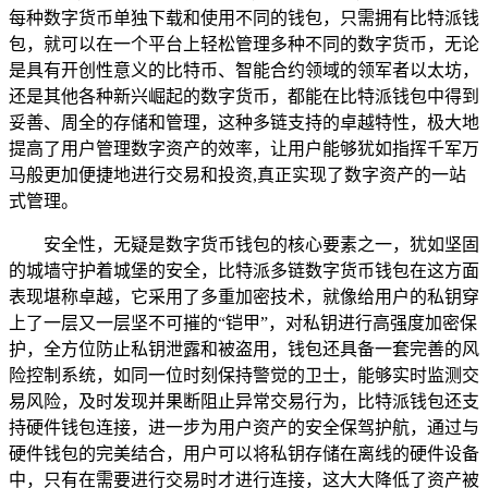
每种数字货币单独下载和使用不同的钱包，只需拥有比特派钱
包，就可以在一个平台上轻松管理多种不同的数字货币，无论
是具有开创性意义的比特币、智能合约领域的领军者以太坊，
还是其他各种新兴崛起的数字货币，都能在比特派钱包中得到
妥善、周全的存储和管理，这种多链支持的卓越特性，极大地
提高了用户管理数字资产的效率，让用户能够犹如指挥千军万
马般更加便捷地进行交易和投资,真正实现了数字资产的一站
式管理。
安全性，无疑是数字货币钱包的核心要素之一，犹如坚固
的城墙守护着城堡的安全，比特派多链数字货币钱包在这方面
表现堪称卓越，它采用了多重加密技术，就像给用户的私钥穿
上了一层又一层坚不可摧的“铠甲”，对私钥进行高强度加密保
护，全方位防止私钥泄露和被盗用，钱包还具备一套完善的风
险控制系统，如同一位时刻保持警觉的卫士，能够实时监测交
易风险，及时发现并果断阻止异常交易行为，比特派钱包还支
持硬件钱包连接，进一步为用户资产的安全保驾护航，通过与
硬件钱包的完美结合，用户可以将私钥存储在离线的硬件设备
中，只有在需要进行交易时才进行连接，这大大降低了资产被