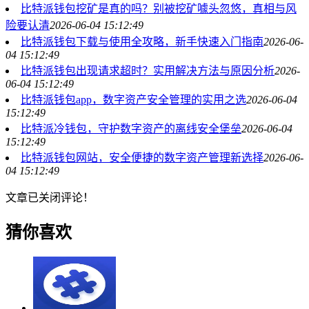
比特派钱包挖矿是真的吗？别被挖矿噱头忽悠，真相与风
险要认清
2026-06-04 15:12:49
比特派钱包下载与使用全攻略，新手快速入门指南
2026-06-
04 15:12:49
比特派钱包出现请求超时？实用解决方法与原因分析
2026-
06-04 15:12:49
比特派钱包app，数字资产安全管理的实用之选
2026-06-04
15:12:49
比特派冷钱包，守护数字资产的离线安全堡垒
2026-06-04
15:12:49
比特派钱包网站，安全便捷的数字资产管理新选择
2026-06-
04 15:12:49
文章已关闭评论！
猜你喜欢