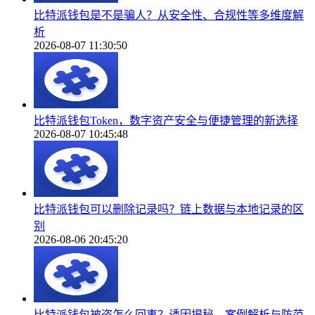
比特派钱包是不是骗人？从安全性、合规性等多维度解
析
2026-08-07 11:30:50
比特派钱包Token，数字资产安全与便捷管理的新选择
2026-08-07 10:45:48
比特派钱包可以删除记录吗？链上数据与本地记录的区
别
2026-08-06 20:45:20
比特派钱包被盗怎么回事？诱因揭秘、案例解析与防范