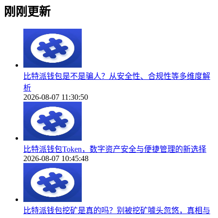
刚刚更新
比特派钱包是不是骗人？从安全性、合规性等多维度解
析
2026-08-07 11:30:50
比特派钱包Token，数字资产安全与便捷管理的新选择
2026-08-07 10:45:48
比特派钱包挖矿是真的吗？别被挖矿噱头忽悠，真相与