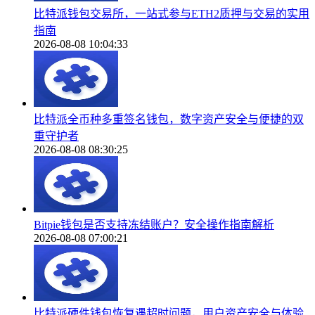
比特派钱包交易所，一站式参与ETH2质押与交易的实用
指南
2026-08-08 10:04:33
比特派全币种多重签名钱包，数字资产安全与便捷的双
重守护者
2026-08-08 08:30:25
Bitpie钱包是否支持冻结账户？安全操作指南解析
2026-08-08 07:00:21
比特派硬件钱包恢复遇超时问题，用户资产安全与体验