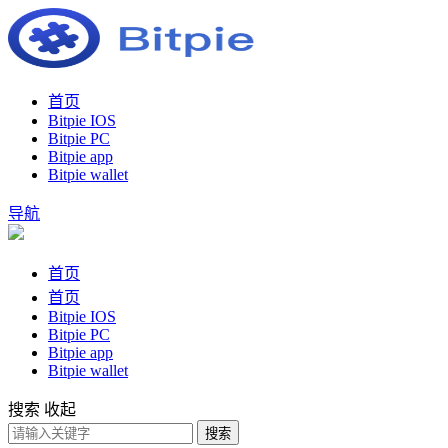
首页
Bitpie IOS
Bitpie PC
Bitpie app
Bitpie wallet
导航
首页
首页
Bitpie IOS
Bitpie PC
Bitpie app
Bitpie wallet
搜索
收起
搜索