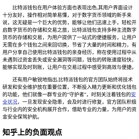
比特派钱包在用户体验方面也表现出色,其用户界面设计
十分友好，操作相对简单易懂，对于数字货币领域的新手来
说，这无疑是一个巨大的优势，能够让他们迅速上手，轻松开
启数字货币的存储和交易之旅，比特派钱包支持多种主流数字
货币的存储和交易，为用户提供了一站式的便捷服务，让用户
无需在多个钱包之间来回切换，节省了大量的时间和精力，有
用户分享自己使用比特派钱包的亲身经历，称在使用过程中从
未遇到过资金丢失或安全漏洞等问题，钱包的转账速度较快，
能够实现及时到账，让用户在交易过程中感受到高效与便捷。
还有用户敏锐地指出,比特派钱包的官方团队始终将技术
研发和安全维护放在重要位置，不断投入精力更新和优化钱包
的功能，他们就像一群专业的“守护者”，时刻关注着钱包的
安
全状况
，一旦发现安全隐患，会及时进行修复，官方团队积极
与行业内的安全机构展开合作，借助专业的力量，为用户的资
金安全保驾护航。
知乎上的负面观点