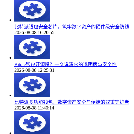
比特派钱包安全芯片，筑牢数字资产的硬件级安全防线
2026-08-08 16:20:55
Bitpie钱包开源吗？一文说清它的透明度与安全性
2026-08-08 12:25:31
比特派多功能钱包，数字资产安全与便捷的双重守护者
2026-08-08 11:40:14