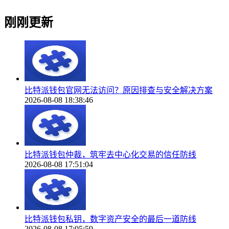
刚刚更新
比特派钱包官网无法访问？原因排查与安全解决方案
2026-08-08 18:38:46
比特派钱包仲裁，筑牢去中心化交易的信任防线
2026-08-08 17:51:04
比特派钱包私钥，数字资产安全的最后一道防线
2026-08-08 17:05:59