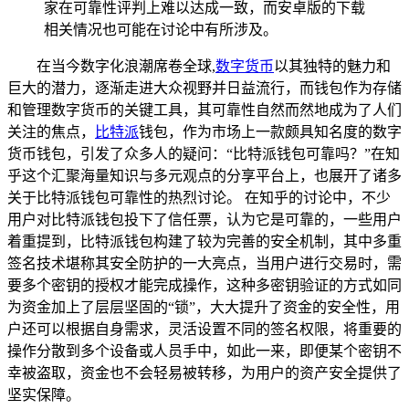
家在可靠性评判上难以达成一致，而安卓版的下载
相关情况也可能在讨论中有所涉及。
在当今数字化浪潮席卷全球,
数字货币
以其独特的魅力和
巨大的潜力，逐渐走进大众视野并日益流行，而钱包作为存储
和管理数字货币的关键工具，其可靠性自然而然地成为了人们
关注的焦点，
比特派
钱包，作为市场上一款颇具知名度的数字
货币钱包，引发了众多人的疑问：“比特派钱包可靠吗？”在知
乎这个汇聚海量知识与多元观点的分享平台上，也展开了诸多
关于比特派钱包可靠性的热烈讨论。 在知乎的讨论中，不少
用户对比特派钱包投下了信任票，认为它是可靠的，一些用户
着重提到，比特派钱包构建了较为完善的安全机制，其中多重
签名技术堪称其安全防护的一大亮点，当用户进行交易时，需
要多个密钥的授权才能完成操作，这种多密钥验证的方式如同
为资金加上了层层坚固的“锁”，大大提升了资金的安全性，用
户还可以根据自身需求，灵活设置不同的签名权限，将重要的
操作分散到多个设备或人员手中，如此一来，即便某个密钥不
幸被盗取，资金也不会轻易被转移，为用户的资产安全提供了
坚实保障。