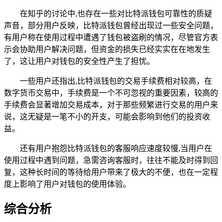
在知乎的讨论中,也存在一些对比特派钱包可靠性的质疑
声音，部分用户反映，比特派钱包曾经出现过一些安全问题，
有用户称在使用过程中遭遇了钱包被盗刷的情况，尽管官方表
示会协助用户解决问题，但资金的损失已经实实在在地发生
了，这让用户对钱包的安全性产生了担忧。
一些用户还指出,比特派钱包的交易手续费相对较高，在
数字货币交易中，手续费是一个不可忽视的重要因素，较高的
手续费会显著增加交易成本，对于那些频繁进行交易的用户来
说，这无疑是一笔不小的开支，可能会影响到他们的投资收
益。
还有用户抱怨比特派钱包的客服响应速度较慢,当用户在
使用过程中遇到问题，急需咨询客服时，往往不能及时得到回
复，这种长时间的等待给用户带来了极大的不便，也在一定程
度上影响了用户对钱包的使用体验。
综合分析