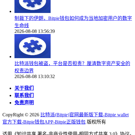
制裁下的伊朗，Bitpie钱包如何成为当地加密用户的数字
生命线
2026-08-08 13:56:39
比特派钱包被盗，平台是否担责？厘清数字资产安全的
权责边界
2026-08-08 13:10:32
关于我们
联系我们
免责声明
CopyRight ©
2026
比特派(Bitpie)官网最新版下载-Bitpie wallet
官方下载-Bitpie钱包APP-Bitpie正版钱包
版权所有
适用《知识共享 署名-非商业性使用-相同方式共享 3.0》协议-