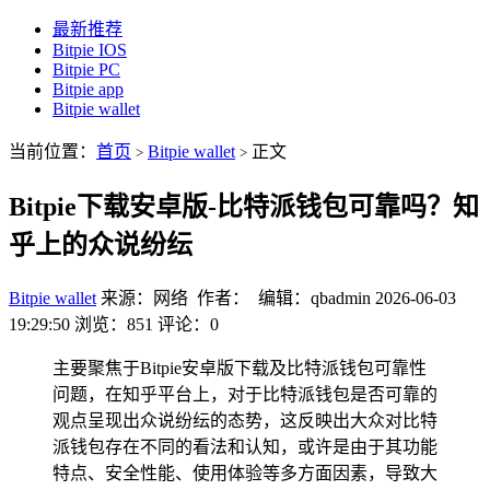
最新推荐
Bitpie IOS
Bitpie PC
Bitpie app
Bitpie wallet
当前位置：
首页
Bitpie wallet
正文
>
>
Bitpie下载安卓版-比特派钱包可靠吗？知
乎上的众说纷纭
Bitpie wallet
来源：网络 作者： 编辑：qbadmin
2026-06-03
19:29:50
浏览：851
评论：0
主要聚焦于Bitpie安卓版下载及比特派钱包可靠性
问题，在知乎平台上，对于比特派钱包是否可靠的
观点呈现出众说纷纭的态势，这反映出大众对比特
派钱包存在不同的看法和认知，或许是由于其功能
特点、安全性能、使用体验等多方面因素，导致大