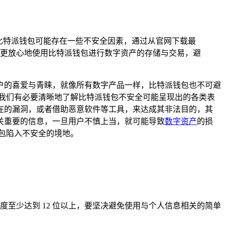
比特派钱包可能存在一些不安全因素，通过从官网下载最
更放心地使用比特派钱包进行数字资产的存储与交易，避
户的喜爱与青睐，就像所有数字产品一样，比特派钱包也不可避
我们有必要清晰地了解比特派钱包不安全可能呈现出的各类表
在的漏洞，或者借助恶意软件等工具，来达成其非法目的，其
关重要的信息，一旦用户不慎上当，就可能导致
数字资产
的损
包陷入不安全的境地。
至少达到 12 位以上，要坚决避免使用与个人信息相关的简单