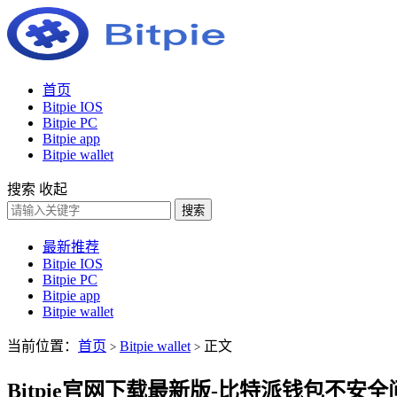
首页
Bitpie IOS
Bitpie PC
Bitpie app
Bitpie wallet
搜索
收起
搜索
最新推荐
Bitpie IOS
Bitpie PC
Bitpie app
Bitpie wallet
当前位置：
首页
Bitpie wallet
正文
>
>
Bitpie官网下载最新版-比特派钱包不安