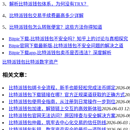
3、
解析比特派钱包体系，为何没有TRX？
4、
比特派钱包交易手续费最高多少详解
5、
比特派钱包怎么转账便宜？这些方法你得知道
Bitpie下载-比特派钱包不安全吗？知乎上的讨论与真相探究
Bitpie官网下载最新版-比特派钱包不安全问题的解决之道
Bitpie下载app-比特派钱包卖币是否违法？深度解析
比特派钱包
比特派
数字资产
相关文章：
比特派钱包绑卡全流程，新手也能轻松完成法币绑定
2026-0
比特派钱包下载链接在哪？官方正规渠道获取的正确方式
20
比特派钱包使用全指南，从注册到日常操作一步到位
2026-0
比特派钱包加速，解锁链上交互的高效新体验
2026-06-03 12
比特派钱包官网无法访问？原因排查与安全解决方案
2026-0
比特派钱包仲裁，筑牢去中心化交易的信任防线
2026-06-03 
比特派钱包私钥，数字资产安全的最后一道防线
2026-06-03 