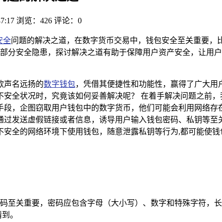
47:17
浏览：426
评论：0
安全
问题的解决之道，在数字货币交易中，钱包安全至关重要，
部分安全隐患，探讨解决之道有助于保障用户资产安全，让用户
款声名远扬的
数字钱包
，凭借其便捷性和功能性，赢得了广大用
不安全状况时，究竟该如何妥善解决呢？ 在着手解决问题之前，
手段，企图窃取用户钱包中的数字货币，他们可能会利用网络存
通过发送虚假链接或者信息，诱导用户输入钱包密码、私钥等至
不安全的网络环境下使用钱包，随意泄露私钥等行为,都可能使钱
码至关重要，密码应包含字母（大小写）、数字和特殊字符，长度
猜到。