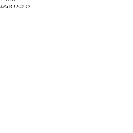
-06-03 12:47:17