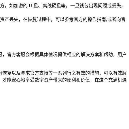
，如加密的 U 盘、离线硬盘等，一旦钱包出现问题或丢失，
资产丢失，在恢复过程中，可以参考官方的操作指南,或者向官
服，官方客服会根据具体情况提供相应的解决方案和帮助，用户
份恢复以及寻求官方支持等一系列行之有效的措施，可以有效解
，才能安心地享受数字资产带来的便利和价值，在这个充满机遇