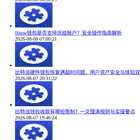
Bitpie钱包是否支持冻结账户？安全操作指南解析
2026-08-08 07:00:21
比特派硬件钱包恢复遇超时问题，用户资产安全与体验双
2026-08-07 20:31:22
比特派钱包收款有哪些限制？一文理清规则与实操要点
2026-08-07 19:46:24