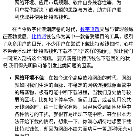
网络环境、应用市场规则、软件自身兼容性等，为
用户提供解决下载难题的思路与方法，助力用户顺
利获取并使用比特派钱包。
在当今数字化浪潮席卷的时代，
数字货币
交易与管理领域
正蓬勃发展，
比特派
钱包作为其中一款备受瞩目的工具，吸引
了众多用户的目光，不少用户在尝试下载比特派钱包时，心中
不免会浮现出“比特派钱包下载不了吗”这样的疑问，就让我们
一同深入剖析这个问题。 要弄清楚比特派钱包下载困难的状
况,我们得先明确可能引发此类问题的因素。
网络环境不佳
：在如今这个高度依赖网络的时代，网络
就如同我们生活的血脉，不稳定的网络连接就像血管中
的堵塞物，极有可能中断下载进程，当我们身处信号较
弱的区域，比如地下停车场、偏远山区，或者使用公共
无线网络时，由于其带宽有限，且容易受到周围环境中
各种信号的干扰，就很容易出现下载中断，甚至根本无
法开始下载的情况，想象一下，你满心期待地想要下载
比特派钱包，却因为网络不给力而功亏一篑,那种无奈可