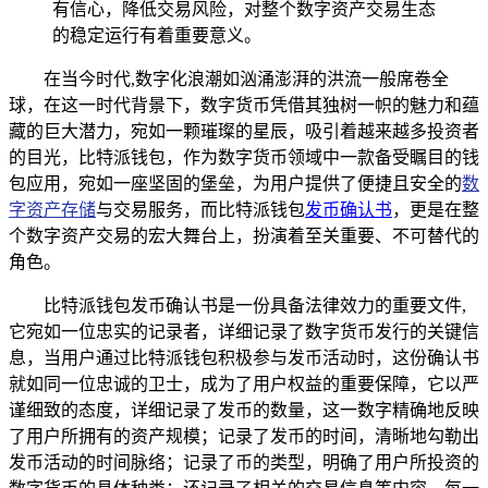
有信心，降低交易风险，对整个数字资产交易生态
的稳定运行有着重要意义。
在当今时代,数字化浪潮如汹涌澎湃的洪流一般席卷全
球，在这一时代背景下，数字货币凭借其独树一帜的魅力和蕴
藏的巨大潜力，宛如一颗璀璨的星辰，吸引着越来越多投资者
的目光，比特派钱包，作为数字货币领域中一款备受瞩目的钱
包应用，宛如一座坚固的堡垒，为用户提供了便捷且安全的
数
字资产存储
与交易服务，而比特派钱包
发币确认书
，更是在整
个数字资产交易的宏大舞台上，扮演着至关重要、不可替代的
角色。
比特派钱包发币确认书是一份具备法律效力的重要文件,
它宛如一位忠实的记录者，详细记录了数字货币发行的关键信
息，当用户通过比特派钱包积极参与发币活动时，这份确认书
就如同一位忠诚的卫士，成为了用户权益的重要保障，它以严
谨细致的态度，详细记录了发币的数量，这一数字精确地反映
了用户所拥有的资产规模；记录了发币的时间，清晰地勾勒出
发币活动的时间脉络；记录了币的类型，明确了用户所投资的