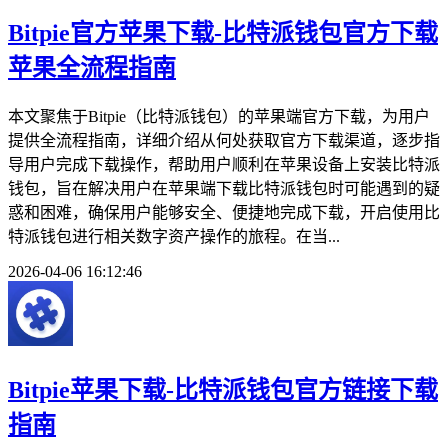
Bitpie官方苹果下载-比特派钱包官方下载
苹果全流程指南
本文聚焦于Bitpie（比特派钱包）的苹果端官方下载，为用户
提供全流程指南，详细介绍从何处获取官方下载渠道，逐步指
导用户完成下载操作，帮助用户顺利在苹果设备上安装比特派
钱包，旨在解决用户在苹果端下载比特派钱包时可能遇到的疑
惑和困难，确保用户能够安全、便捷地完成下载，开启使用比
特派钱包进行相关数字资产操作的旅程。在当...
2026-04-06 16:12:46
Bitpie苹果下载-比特派钱包官方链接下载
指南