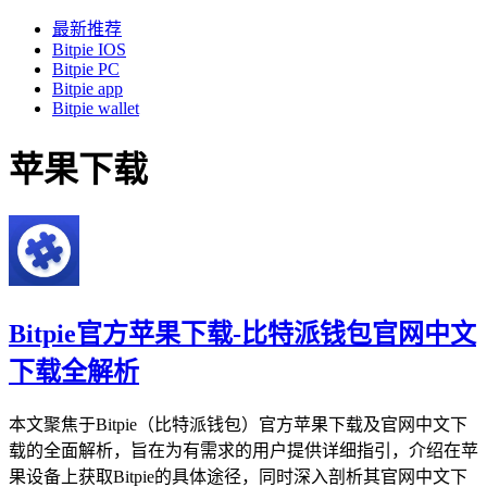
最新推荐
Bitpie IOS
Bitpie PC
Bitpie app
Bitpie wallet
苹果下载
Bitpie官方苹果下载-比特派钱包官网中文
下载全解析
本文聚焦于Bitpie（比特派钱包）官方苹果下载及官网中文下
载的全面解析，旨在为有需求的用户提供详细指引，介绍在苹
果设备上获取Bitpie的具体途径，同时深入剖析其官网中文下