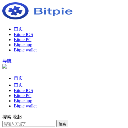
首页
Bitpie IOS
Bitpie PC
Bitpie app
Bitpie wallet
导航
首页
首页
Bitpie IOS
Bitpie PC
Bitpie app
Bitpie wallet
搜索
收起
搜索