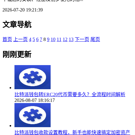
2026-07-20 19:21:39
文章导航
首页
上一页
4
5
6
7
8
9
10
11
12
13
下一页
尾页
刚刚更新
比特派钱包转ERC20代币需要多久？全流程时间解析
2026-08-07 18:16:17
比特派钱包收款设置教程，新手也能快速搞定加密资产