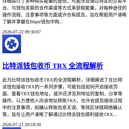
详细探讨了多种购买能量的途径，可能涉及通过特定的交易平
台、与钱包关联的合作渠道等方式来获取能量，对每种途径的
操作流程、注意事项等方面或许也有提及，旨在帮助用户清晰
了解并掌握在Bitpie钱包中购...
2026-07-22 09:30:07
比特派钱包收币 TRX 全流程解析
此为比特派钱包收币TRX的全流程解析，详细阐述了在比特
派钱包接收TRX的一系列步骤，可能包括如何开启接收页
面、查看TRX钱包地址，或许还涉及到地址的复制、分享等
操作，以方便他人向该地址转账TRX，也许会提及接收过程
中的注意事项，如确认转账信息无误、等待区块链网络确认
等，旨在让用户清晰了解通过比特派钱包顺利接收TRX...
2026-07-21 20:18:30