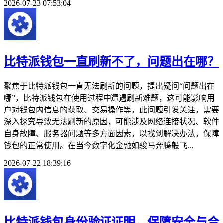
2026-07-23 07:53:04
比特派钱包一直刷新不了，问题出在哪？
聚焦于比特派钱包一直无法刷新的问题，提出疑问“问题出在
哪”，比特派钱包在使用过程中遭遇刷新难题，这可能影响用
户对钱包内信息的获取、交易操作等，此问题引发关注，需要
深入探究导致无法刷新的原因，可能涉及网络连接状况、软件
自身故障、服务器问题等多方面因素，以找到解决办法，保障
钱包的正常使用。在当今数字化金融如骏马奔腾般飞...
2026-07-22 18:39:16
比特派钱包身份验证证明，保障安全与合