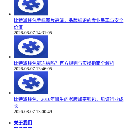
比特派钱包手标图片高清，品牌标识的专业呈现与安全
价值
2026-08-07 14:31:05
比特派钱包能冻结吗？官方规则与实操指南全解析
2026-08-07 13:46:05
比特派钱包，2016年诞生的老牌加密钱包，见证行业成
长
2026-08-07 13:00:49
关于我们