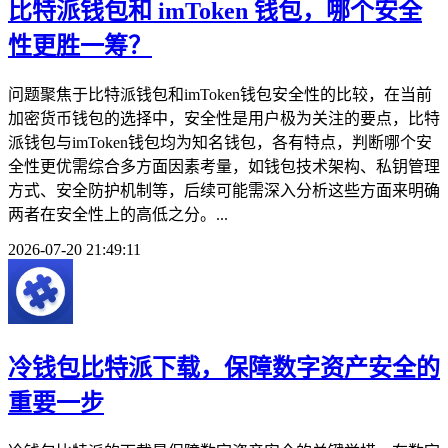
比特派钱包和 imToken 钱包，哪个安全
性更胜一筹？
问题聚焦于比特派钱包和imToken钱包安全性的比较，在当前
加密货币钱包的选择中，安全性是用户极为关注的要点，比特
派钱包与imToken钱包均为知名钱包，各有特点，判断哪个安
全性更优需综合多方面因素考量，如钱包技术架构、私钥管理
方式、安全防护机制等，后续可能需深入分析这些方面来明确
两者在安全性上的高低之分。...
2026-07-20 21:49:11
冷钱包比特派下载，保障数字资产安全的
重要一步