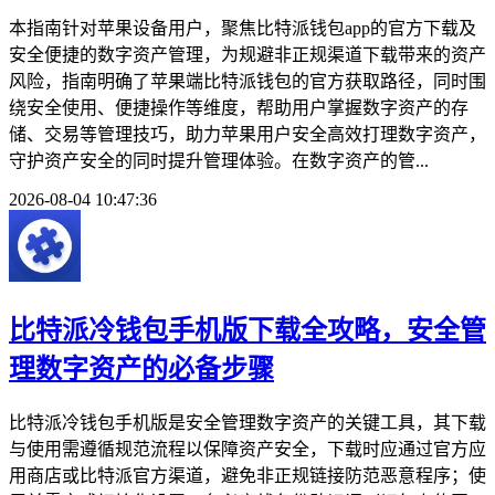
本指南针对苹果设备用户，聚焦比特派钱包app的官方下载及
安全便捷的数字资产管理，为规避非正规渠道下载带来的资产
风险，指南明确了苹果端比特派钱包的官方获取路径，同时围
绕安全使用、便捷操作等维度，帮助用户掌握数字资产的存
储、交易等管理技巧，助力苹果用户安全高效打理数字资产，
守护资产安全的同时提升管理体验。在数字资产的管...
2026-08-04 10:47:36
比特派冷钱包手机版下载全攻略，安全管
理数字资产的必备步骤
比特派冷钱包手机版是安全管理数字资产的关键工具，其下载
与使用需遵循规范流程以保障资产安全，下载时应通过官方应
用商店或比特派官方渠道，避免非正规链接防范恶意程序；使