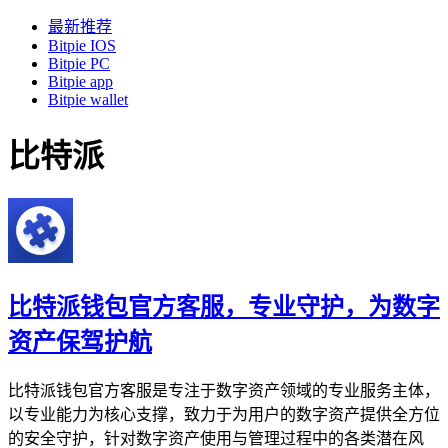
最新推荐
Bitpie IOS
Bitpie PC
Bitpie app
Bitpie wallet
比特派
比特派钱包官方客服，专业守护，为数字
资产保驾护航
比特派钱包官方客服是专注于数字资产领域的专业服务主体，
以专业能力为核心支撑，致力于为用户的数字资产提供全方位
的安全守护，针对数字资产使用与管理过程中的各类潜在风