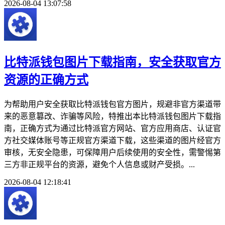
2026-08-04 13:07:58
比特派钱包图片下载指南，安全获取官方
资源的正确方式
为帮助用户安全获取比特派钱包官方图片，规避非官方渠道带
来的恶意篡改、诈骗等风险，特推出本比特派钱包图片下载指
南，正确方式为通过比特派官方网站、官方应用商店、认证官
方社交媒体账号等正规官方渠道下载，这些渠道的图片经官方
审核，无安全隐患，可保障用户后续使用的安全性，需警惕第
三方非正规平台的资源，避免个人信息或财产受损。...
2026-08-04 12:18:41