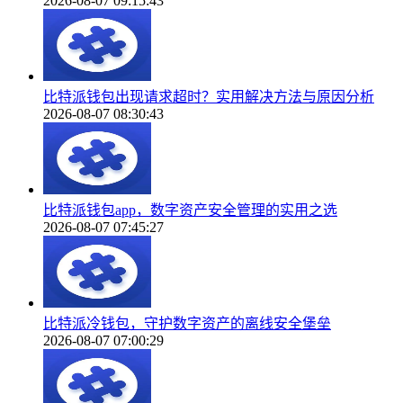
2026-08-07 09:15:43
比特派钱包出现请求超时？实用解决方法与原因分析
2026-08-07 08:30:43
比特派钱包app，数字资产安全管理的实用之选
2026-08-07 07:45:27
比特派冷钱包，守护数字资产的离线安全堡垒
2026-08-07 07:00:29