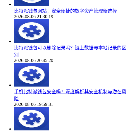
比特派钱包网站，安全便捷的数字资产管理新选择
2026-08-06 21:30:19
比特派钱包可以删除记录吗？链上数据与本地记录的区
别
2026-08-06 20:45:20
手机比特派钱包安全吗？深度解析其安全机制与潜在风
险
2026-08-06 19:59:31