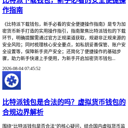
比特派下载钱包，新手必看的安全便捷操
作指南
《比特派下载钱包，新手必看的安全便捷操作指南》是专为加
密货币新手打造的实用操作指引，指南聚焦比特派钱包的下载
环节，明确提醒需通过官方正规渠道获取，规避非正规来源的
安全风险；同时梳理核心安全要点，如私钥妥善保管、账户安
全设置等，保障新手资产安全；还简化了便捷操作的基础步
骤，助力新手快速上手使用，为新手开启加密货币钱包...
2026-08-04 07:45:52
比特派钱包是合法的吗？虚拟货币钱包的
合规边界解析
围绕“比特派钱包是否合法”的核心疑问，结合国内虚拟货币监