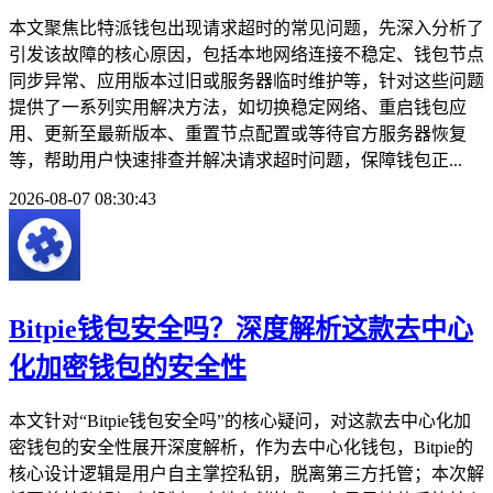
本文聚焦比特派钱包出现请求超时的常见问题，先深入分析了
引发该故障的核心原因，包括本地网络连接不稳定、钱包节点
同步异常、应用版本过旧或服务器临时维护等，针对这些问题
提供了一系列实用解决方法，如切换稳定网络、重启钱包应
用、更新至最新版本、重置节点配置或等待官方服务器恢复
等，帮助用户快速排查并解决请求超时问题，保障钱包正...
2026-08-07 08:30:43
Bitpie钱包安全吗？深度解析这款去中心
化加密钱包的安全性
本文针对“Bitpie钱包安全吗”的核心疑问，对这款去中心化加
密钱包的安全性展开深度解析，作为去中心化钱包，Bitpie的
核心设计逻辑是用户自主掌控私钥，脱离第三方托管；本次解