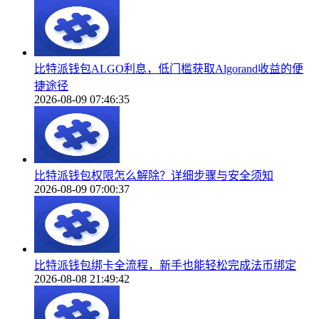
比特派钱包ALGO利息，低门槛获取Algorand收益的便
捷途径
2026-08-09 07:46:35
比特派钱包权限怎么解除？详细步骤与安全须知
2026-08-09 07:00:37
比特派钱包绑卡全流程，新手也能轻松完成法币绑定
2026-08-08 21:49:42