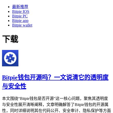
最新推荐
Bitpie IOS
Bitpie PC
Bitpie app
Bitpie wallet
下载
Bitpie钱包开源吗？一文说清它的透明度
与安全性
本文围绕“Bitpie钱包是否开源”这一核心问题，聚焦其透明度
与安全性展开清晰阐释，文章明确解答了Bitpie钱包的开源属
性，同时详细说明其在代码公开、安全审计、隐私保护等方面