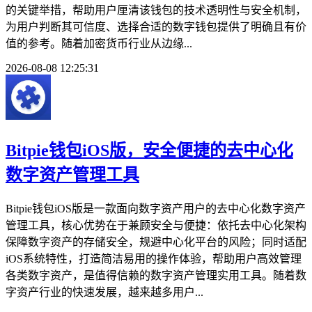
的关键举措，帮助用户厘清该钱包的技术透明性与安全机制，
为用户判断其可信度、选择合适的数字钱包提供了明确且有价
值的参考。随着加密货币行业从边缘...
2026-08-08 12:25:31
Bitpie钱包iOS版，安全便捷的去中心化
数字资产管理工具
Bitpie钱包iOS版是一款面向数字资产用户的去中心化数字资产
管理工具，核心优势在于兼顾安全与便捷：依托去中心化架构
保障数字资产的存储安全，规避中心化平台的风险；同时适配
iOS系统特性，打造简洁易用的操作体验，帮助用户高效管理
各类数字资产，是值得信赖的数字资产管理实用工具。随着数
字资产行业的快速发展，越来越多用户...