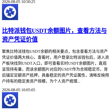
2026-08-05 10:50:25
比特派钱包USDT余额图片，查看方法与
资产凭证价值
聚焦比特派钱包USDT余额的相关要点，包含查看方法与资产
凭证价值两大核心，查看时，用户登录比特派钱包后，进入资
产板块找到USDT入口，即可查看实时USDT余额图片，直观
呈现持有量，而该余额图片对应的USDT作为合规稳定币，背
后锚定足额资产抵押，具备稳定的资产凭证属性，清晰反映用
户持有的稳定类资产规模，为个人资产梳理...
2026-08-05 10:05:05