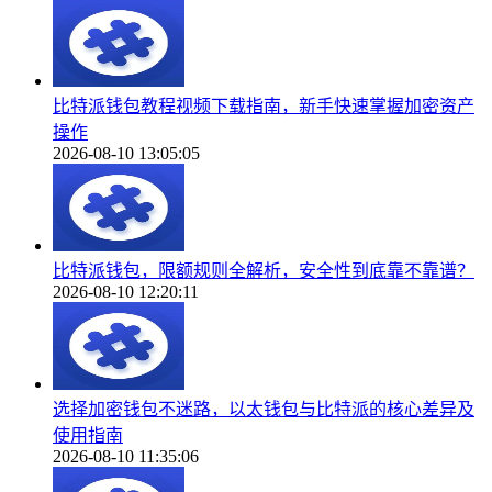
比特派钱包教程视频下载指南，新手快速掌握加密资产
操作
2026-08-10 13:05:05
比特派钱包，限额规则全解析，安全性到底靠不靠谱？
2026-08-10 12:20:11
选择加密钱包不迷路，以太钱包与比特派的核心差异及
使用指南
2026-08-10 11:35:06