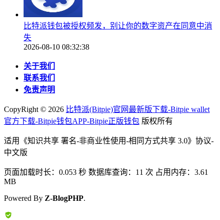
比特派钱包被授权频发，别让你的数字资产在同意中消
失
2026-08-10 08:32:38
关于我们
联系我们
免责声明
CopyRight ©
2026
比特派(Bitpie)官网最新版下载-Bitpie wallet
官方下载-Bitpie钱包APP-Bitpie正版钱包
版权所有
适用《知识共享 署名-非商业性使用-相同方式共享 3.0》协议-
中文版
页面加载时长：0.053 秒 数据库查询：11 次 占用内存：3.61
MB
Powered By
Z-BlogPHP
.