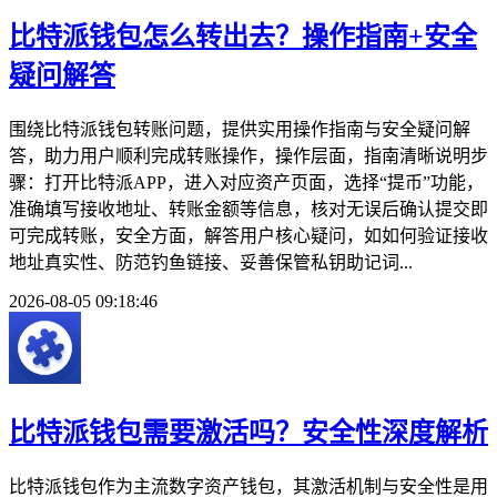
比特派钱包怎么转出去？操作指南+安全
疑问解答
围绕比特派钱包转账问题，提供实用操作指南与安全疑问解
答，助力用户顺利完成转账操作，操作层面，指南清晰说明步
骤：打开比特派APP，进入对应资产页面，选择“提币”功能，
准确填写接收地址、转账金额等信息，核对无误后确认提交即
可完成转账，安全方面，解答用户核心疑问，如如何验证接收
地址真实性、防范钓鱼链接、妥善保管私钥助记词...
2026-08-05 09:18:46
比特派钱包需要激活吗？安全性深度解析
比特派钱包作为主流数字资产钱包，其激活机制与安全性是用