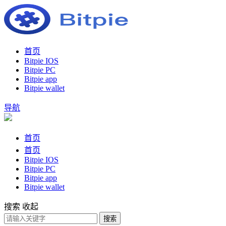
首页
Bitpie IOS
Bitpie PC
Bitpie app
Bitpie wallet
导航
首页
首页
Bitpie IOS
Bitpie PC
Bitpie app
Bitpie wallet
搜索
收起
搜索