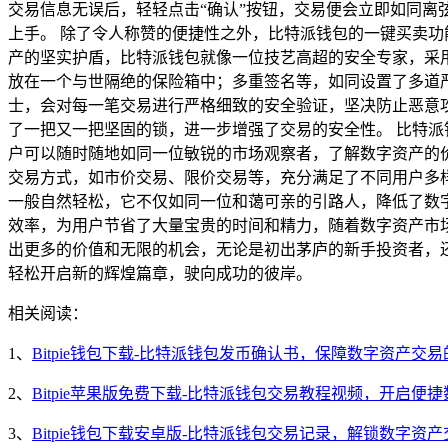
交易信息无误后，轻轻点击“确认”按钮，交易便会立即如同
上手。 除了令人称赞的便捷性之外，比特派钱包的一键买卖
产的坚实护盾，比特派钱包就像一位技艺高超的安全专家，采
放在一个与世隔绝的保险箱中；多重签名等，如同设置了多道
士，会对每一笔交易进行严格细致的安全验证，坚决防止恶意
了一把又一把坚固的锁，进一步增强了交易的安全性。 比特
户可以随时随地如同一位敏锐的市场观察者，了解数字资产的
交易方式，如市价交易、限价交易等，充分满足了不同用户多
一般自然轻松，它不仅如同一位和蔼可亲的引路人，降低了数
效率，为用户节省了大量宝贵的时间和精力，随着数字资产市
出更多的价值和无限的机会，无论是初出茅庐的新手投资者，
轻松开启新的辉煌篇章，驶向成功的彼岸。
相关阅读：
1、
Bitpie钱包下载-比特派钱包发币确认书，保障数字资产交
2、
Bitpie苹果版免费下载-比特派钱包交易教程视频，开启便
3、
Bitpie钱包下载安卓版-比特派钱包交易记录，解锁数字资