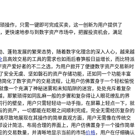
琐操作，只需一键即可完成买卖，这一创新为用户提供了
，更快速地参与到数字资产市场中，把握投资机会，满足
勃、蓬勃发展的繁荣态势，随着数字化理念的深入人心，越来越
全
且高效交易的工具的需求也如雨后春笋般日益增长，而比特派
字资产爱好者的不二之选，为用户掀开了便捷数字资产交易新时
了安全无虞、坚如磐石的资产存储功能，还如同一个功能丰富
地简化了数字资产的交易流程，让用户仿佛置身于一个轻松愉悦
就像一个充满了神秘迷雾和未知陷阱的迷宫，处处充斥着复杂
越，那繁琐得如同乱麻一般的步骤和复杂得让人眼花缭乱的界
前行的壁垒，用户只需轻轻动一动手指，在屏幕上轻点一下，就
有的资产，一切都能在眨眼之间顺利完成，完全无需经历复杂的
漓尽致地展现在其操作的简单直观方面，用户无需像在传统交
那设计简洁、布局合理的界面上，用户仿佛置身于一个操作简单
应的交易数量，并清晰地显示当前的市场
价格
，用户在仔细确认