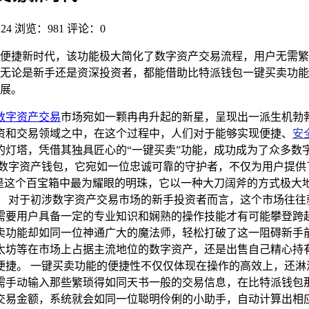
:24
浏览：981
评论：0
便捷新时代，该功能极大简化了数字资产交易流程，用户无需繁
无论是新手还是资深投资者，都能借助比特派钱包一键买卖功能
展。
数字资产交易
市场宛如一颗冉冉升起的新星，呈现出一派生机勃
资和交易领域之中，在这个过程中，人们对于能够实现便捷、
安
的灯塔，凭借其独具匠心的“一键买卖”功能，成功成为了众多数
的数字资产钱包，它宛如一位忠诚可靠的守护者，不仅为用户提供
疑是这个百宝箱中最为耀眼的明珠，它以一种大刀阔斧的方式极大
。 对于初涉数字资产交易市场的新手投资者而言，这个市场往往
需要用户具备一定的专业知识和娴熟的操作技能才有可能攀登跨
卖功能却如同一位神通广大的魔法师，轻松打破了这一阻碍新手
太坊等在市场上占据主流地位的数字资产，还是出售自己精心持
便捷。 一键买卖功能的便捷性不仅仅体现在操作的高效上，还淋
需手动输入那些繁琐得如同天书一般的交易信息，在比特派钱包
交易金额，系统就会如同一位聪明伶俐的小助手，自动计算出相