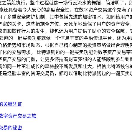
离弦之箭般执行，整个过程就像一场行云流水的舞蹈，简洁明了，
功能还具备着令人安心的高度安全性，在数字资产交易这个充满了
用了多重安全防护机制，其中包括先进的加密技术，如同给用户
严密的关卡，这些措施全方位、无死角地确保了用户的资产安全
攻击和欺诈行为的发生，钱包还为用户提供了贴心的安全保障，
派钱包的一键买卖功能就像一个信息丰富的金融资讯平台，还为用
价格走势和市场动态，根据自己精心制定的投资策略做出合理明
样化的交易需求。 比特派钱包的一键买卖功能为数字资产交易带
字资产交易的门槛，让更多怀揣着财富梦想的人能够顺利参与到
场如同一片茁壮成长的森林般不断发展和壮大，相信比特派钱包
还是经验丰富的资深交易员，都可以借助比特派钱包的一键买卖
易的关键凭证
捷数字资产交易之旅
产交易的秘密