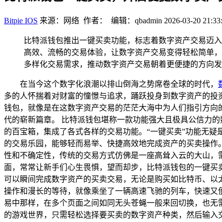
Bitpie IOS
来源：网络 作者： 编辑：qbadmin
2026-03-20 21:33
比特派钱包推出一键买卖功能，标志着数字资产交易迈入
高效、流畅的交易体验，让数字资产交易变得轻松简单，
多样化交易需求，推动数字资产交易朝着更便捷的方向发
在当今这个数字化浪潮以排山倒海之势席卷全球的时代，
多的人怀揣着对财富的憧憬与追求，踊跃投身到数字资产的投
钱包，就像是在这数字资产交易的茫茫大海中为人们指引方向
代的崭新篇章。 比特派钱包堪称一款功能强大且极具公信力
的百宝箱，集成了各式各样的交易功能。“一键买卖”功能无
的交易乐园，能够轻而易举、快捷高效地完成资产的买卖操作
性和不确定性，传统的交易方式仿佛是一座高耸入云的大山，
面，常常让新手们心生畏惧，望而却步，比特派钱包的一键买
可以瞬间完成数字资产的买卖交易，无论是购买如比特币、以
操作和漫长的等待，就像乘坐了一辆高速飞驰的列车，快速又
易中那样，在多个页面之间如同无头苍蝇一般来回切换，也无
的游戏世界，只需轻松选择要买卖的数字资产种类，然后输入