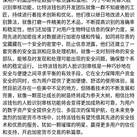
保用户的面部特征数据不被泄露和滥用。 为了不断完善人脸
识别审核功能，比特派钱包的开发团队就像一群不知疲倦的工
匠，持续进行着技术创新和优化，他们夜以继日地改进人脸识
别算法，就像打磨一件精美的艺术品，不断提高识别的准确率
和稳定性，他们还加强了对用户生物特征信息的保护力度，采
用先进的加密技术对数据进行加密存储和传输，如同将珍贵的
宝藏藏在一个安全的密室中，防止信息泄露，他们还建立了一
套完善的安全监测和应急处理机制，就像一支时刻待命的安全
部队，能够及时发现和处理可能出现的安全问题，确保整个系
统的稳定运行。 比特派钱包的人脸识别审核是一种巧妙地在
安全与便捷之间寻求平衡的有效手段，它在全力保障用户资金
安全的同时，也为用户提供了更加便捷、舒适的使用体验，虽
然目前还存在一些美中不足的地方，但随着技术的不断发展和
完善，就像一颗茁壮成长的树苗终将成为参天大树，相信比特
派钱包的人脸识别审核功能将会变得更加成熟和可靠，为用户
的数字资产安全提供全方位、多层次的保驾护航，在未来竞争
激烈的加密货币市场中，比特派钱包有望凭借其先进的安全技
术和优质的服务，犹如一颗璀璨的明星，赢得更多用户的信任
和支持，开启加密货币交易的新篇章。