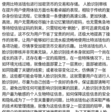
使用比特派钱包进行加密货币的交易和存储。 人脸识别审核
在提升用户使用体验方面也有着卓越的表现，相较于传统的复
杂身份验证流程，它就像是一条便捷的高速公路，更加快捷、
高效，用户无需再绞尽脑汁去记忆繁琐的密码，也无需焦急地
等待短信验证码的到来，只需轻松地“刷脸”，即可迅速完成身
份验证，这不仅为用户节省了宝贵的时间，还极大地提高了操
作的效率，让用户能够如行云流水般流畅地使用比特派钱包的
各项功能，尽情享受加密货币交易的乐趣。 比特派钱包的人
脸识别审核并非完美无缺，人脸识别技术本身就如同一个尚在
成长的孩子，还存在着一定的局限性，在一些特殊情况下，比
如环境光线过暗，就像给面部蒙上了一层黑纱；面部被遮挡，
如同隐藏了关键的线索；或者妆容变化过大，仿佛换了一张
脸，这些都可能会导致人脸识别失败，这就需要用户在进行人
脸识别时，尽量为自己创造一个良好的条件，保证面部清晰可
见，避免出现任何可能影响识别效果的因素，人脸识别涉及到
用户最为敏感的个人生物特征信息，如何保障这些信息的安全
和隐私成为了一个至关重要的问题，比特派钱包必须采取严格
的技术和管理措施，就像为这些信息穿上一层坚固的铠甲，确