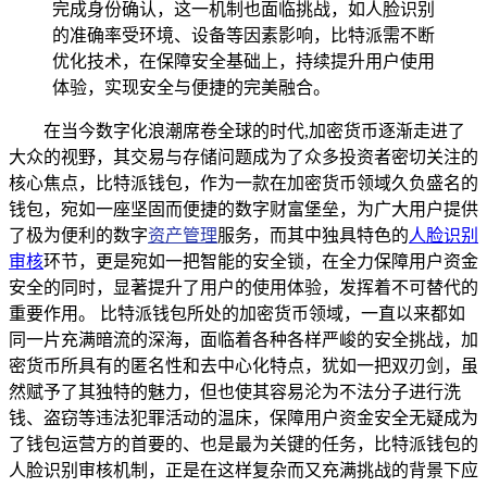
完成身份确认，这一机制也面临挑战，如人脸识别
的准确率受环境、设备等因素影响，比特派需不断
优化技术，在保障安全基础上，持续提升用户使用
体验，实现安全与便捷的完美融合。
在当今数字化浪潮席卷全球的时代,加密货币逐渐走进了
大众的视野，其交易与存储问题成为了众多投资者密切关注的
核心焦点，比特派钱包，作为一款在加密货币领域久负盛名的
钱包，宛如一座坚固而便捷的数字财富堡垒，为广大用户提供
了极为便利的数字
资产管理
服务，而其中独具特色的
人脸识别
审核
环节，更是宛如一把智能的安全锁，在全力保障用户资金
安全的同时，显著提升了用户的使用体验，发挥着不可替代的
重要作用。 比特派钱包所处的加密货币领域，一直以来都如
同一片充满暗流的深海，面临着各种各样严峻的安全挑战，加
密货币所具有的匿名性和去中心化特点，犹如一把双刃剑，虽
然赋予了其独特的魅力，但也使其容易沦为不法分子进行洗
钱、盗窃等违法犯罪活动的温床，保障用户资金安全无疑成为
了钱包运营方的首要的、也是最为关键的任务，比特派钱包的
人脸识别审核机制，正是在这样复杂而又充满挑战的背景下应