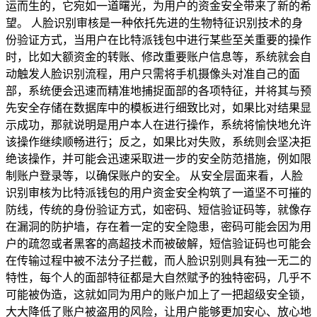
运而生的，它宛如一道曙光，为用户的资金安全带来了新的希
望。 人脸识别审核是一种依托先进的生物特征识别技术的身
份验证方式，当用户在比特派钱包中进行某些至关重要的操作
时，比如大额资金的转账、修改重要账户信息等，系统就会自
动触发人脸识别流程，用户只需将手机摄像头对准自己的面
部，系统便会迅速而精准地捕捉面部的各项特征，并将其与预
先安全存储在数据库中的模板进行细致比对，如果比对结果显
示成功，那就说明是用户本人在进行操作，系统将愉快地允许
该操作继续顺畅进行；反之，如果比对失败，系统则会坚决拒
绝该操作，并可能会迅速采取进一步的安全防范措施，例如限
制账户登录等，以确保账户的安全。 从安全层面来看，人脸
识别审核为比特派钱包的用户资金安全构筑了一道坚不可摧的
防线，传统的身份验证方式，如密码、短信验证码等，就像存
在漏洞的防护墙，存在着一定的安全隐患，密码可能会因为用
户的疏忽或者黑客的高超技术而被破解，短信验证码也可能会
在传输过程中被不法分子拦截，而人脸识别则具有独一无二的
特性，每个人的面部特征都是大自然赋予的独特密码，几乎不
可能被伪造，这就如同为用户的账户加上了一把超级安全锁，
大大降低了账户被盗用的风险，让用户能够更加安心、放心地