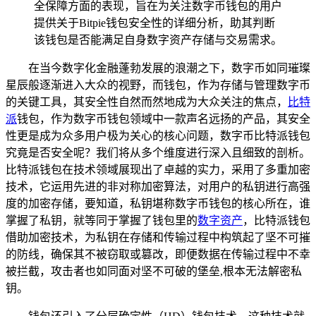
全保障方面的表现，旨在为关注数字币钱包的用户
提供关于Bitpie钱包安全性的详细分析，助其判断
该钱包是否能满足自身数字资产存储与交易需求。
在当今数字化金融蓬勃发展的浪潮之下，数字币如同璀璨
星辰般逐渐进入大众的视野，而钱包，作为存储与管理数字币
的关键工具，其安全性自然而然地成为大众关注的焦点，
比特
派
钱包，作为数字币钱包领域中一款声名远扬的产品，其安全
性更是成为众多用户极为关心的核心问题，数字币比特派钱包
究竟是否安全呢？我们将从多个维度进行深入且细致的剖析。
比特派钱包在技术领域展现出了卓越的实力，采用了多重加密
技术，它运用先进的非对称加密算法，对用户的私钥进行高强
度的加密存储，要知道，私钥堪称数字币钱包的核心所在，谁
掌握了私钥，就等同于掌握了钱包里的
数字资产
，比特派钱包
借助加密技术，为私钥在存储和传输过程中构筑起了坚不可摧
的防线，确保其不被窃取或篡改，即便数据在传输过程中不幸
被拦截，攻击者也如同面对坚不可破的堡垒,根本无法解密私
钥。