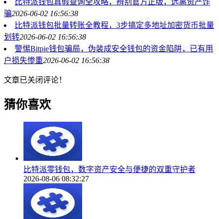
比特派钱包真假查询全攻略，辨别官方正版，远离资产诈
骗
2026-06-02 16:56:38
比特派钱包批量转账全教程，3步搞定多地址加密货币批量
划转
2026-06-02 16:56:38
警惕Bitpie钱包骗局，伪装成安全钱包的资金陷阱，已有用
户损失惨重
2026-06-02 16:56:38
文章已关闭评论！
猜你喜欢
比特派零钱包，数字资产安全与便捷的双重守护者
2026-08-06 08:32:27