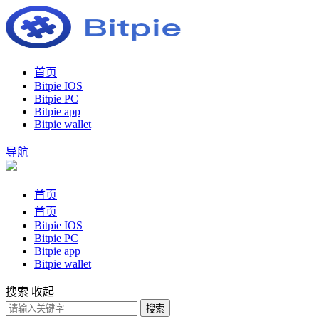
首页
Bitpie IOS
Bitpie PC
Bitpie app
Bitpie wallet
导航
首页
首页
Bitpie IOS
Bitpie PC
Bitpie app
Bitpie wallet
搜索
收起
搜索