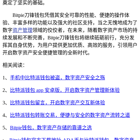
奠定了坚实的基础。
Bitpie刀锋钱包凭借其安全可靠的性能、便捷的操作体
验、丰富多样的功能以及强大的社区支持，当之无愧地成为了
数字
资产管理
领域的佼佼者，在未来，随着数字资产市场的持
续发展和不断完善，Bitpie刀锋钱包将继续砥砺前行，充分发
挥其自身优势，为用户提供更加优质、高效的服务，引领用户
开启数字资产安全便捷管理的全新时代。
相关阅读：
1、
手机中比特派钱包被盗，数字资产安全之殇
2、
比特派钱包 app 安卓版，开启数字资产管理新体验
3、
比特派钱包留言，开启数字资产交互新体验
4、
比特派钱包转账交易，便捷与安全的数字资产流转之道
5、
Bitpie钱包，数字资产存储的靠谱之选