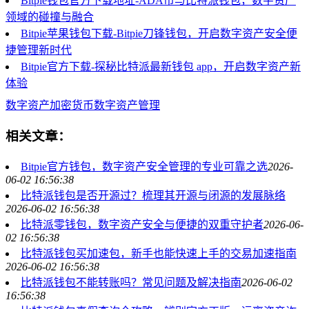
Bitpie钱包官方下载地址-ADA币与比特派钱包，数字资产
领域的碰撞与融合
Bitpie苹果钱包下载-Bitpie刀锋钱包，开启数字资产安全便
捷管理新时代
Bitpie官方下载-探秘比特派最新钱包 app，开启数字资产新
体验
数字资产
加密货币
数字资产管理
相关文章：
Bitpie官方钱包，数字资产安全管理的专业可靠之选
2026-
06-02 16:56:38
比特派钱包是否开源过？梳理其开源与闭源的发展脉络
2026-06-02 16:56:38
比特派零钱包，数字资产安全与便捷的双重守护者
2026-06-
02 16:56:38
比特派钱包买加速包，新手也能快速上手的交易加速指南
2026-06-02 16:56:38
比特派钱包不能转账吗？常见问题及解决指南
2026-06-02
16:56:38