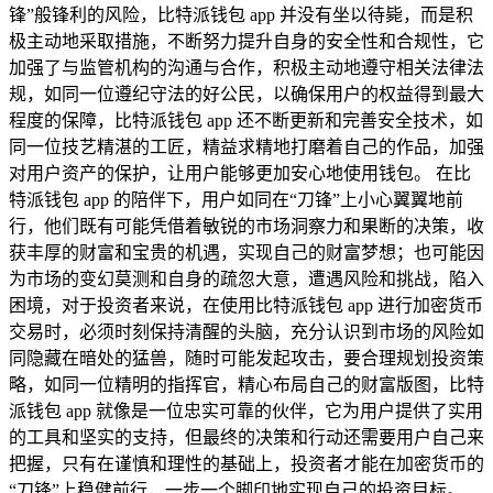
锋”般锋利的风险，比特派钱包 app 并没有坐以待毙，而是积
极主动地采取措施，不断努力提升自身的安全性和合规性，它
加强了与监管机构的沟通与合作，积极主动地遵守相关法律法
规，如同一位遵纪守法的好公民，以确保用户的权益得到最大
程度的保障，比特派钱包 app 还不断更新和完善安全技术，如
同一位技艺精湛的工匠，精益求精地打磨着自己的作品，加强
对用户资产的保护，让用户能够更加安心地使用钱包。 在比
特派钱包 app 的陪伴下，用户如同在“刀锋”上小心翼翼地前
行，他们既有可能凭借着敏锐的市场洞察力和果断的决策，收
获丰厚的财富和宝贵的机遇，实现自己的财富梦想；也可能因
为市场的变幻莫测和自身的疏忽大意，遭遇风险和挑战，陷入
困境，对于投资者来说，在使用比特派钱包 app 进行加密货币
交易时，必须时刻保持清醒的头脑，充分认识到市场的风险如
同隐藏在暗处的猛兽，随时可能发起攻击，要合理规划投资策
略，如同一位精明的指挥官，精心布局自己的财富版图，比特
派钱包 app 就像是一位忠实可靠的伙伴，它为用户提供了实用
的工具和坚实的支持，但最终的决策和行动还需要用户自己来
把握，只有在谨慎和理性的基础上，投资者才能在加密货币的
“刀锋”上稳健前行，一步一个脚印地实现自己的投资目标。