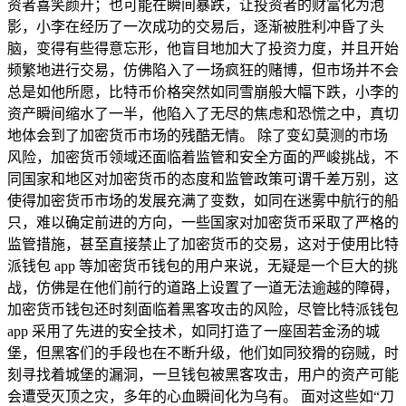
资者喜笑颜开；也可能在瞬间暴跌，让投资者的财富化为泡
影，小李在经历了一次成功的交易后，逐渐被胜利冲昏了头
脑，变得有些得意忘形，他盲目地加大了投资力度，并且开始
频繁地进行交易，仿佛陷入了一场疯狂的赌博，但市场并不会
总是如他所愿，比特币价格突然如同雪崩般大幅下跌，小李的
资产瞬间缩水了一半，他陷入了无尽的焦虑和恐慌之中，真切
地体会到了加密货币市场的残酷无情。 除了变幻莫测的市场
风险，加密货币领域还面临着监管和安全方面的严峻挑战，不
同国家和地区对加密货币的态度和监管政策可谓千差万别，这
使得加密货币市场的发展充满了变数，如同在迷雾中航行的船
只，难以确定前进的方向，一些国家对加密货币采取了严格的
监管措施，甚至直接禁止了加密货币的交易，这对于使用比特
派钱包 app 等加密货币钱包的用户来说，无疑是一个巨大的挑
战，仿佛是在他们前行的道路上设置了一道无法逾越的障碍，
加密货币钱包还时刻面临着黑客攻击的风险，尽管比特派钱包
app 采用了先进的安全技术，如同打造了一座固若金汤的城
堡，但黑客们的手段也在不断升级，他们如同狡猾的窃贼，时
刻寻找着城堡的漏洞，一旦钱包被黑客攻击，用户的资产可能
会遭受灭顶之灾，多年的心血瞬间化为乌有。 面对这些如“刀