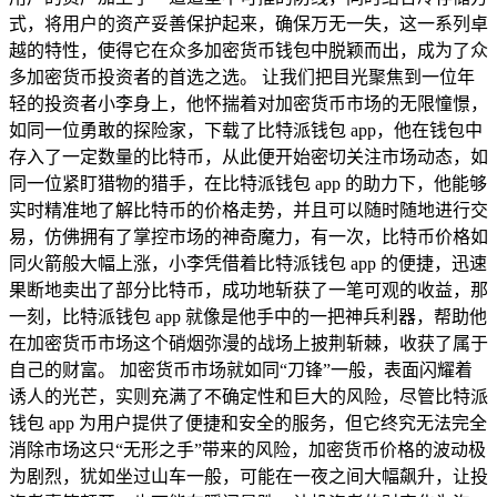
式，将用户的资产妥善保护起来，确保万无一失，这一系列卓
越的特性，使得它在众多加密货币钱包中脱颖而出，成为了众
多加密货币投资者的首选之选。 让我们把目光聚焦到一位年
轻的投资者小李身上，他怀揣着对加密货币市场的无限憧憬，
如同一位勇敢的探险家，下载了比特派钱包 app，他在钱包中
存入了一定数量的比特币，从此便开始密切关注市场动态，如
同一位紧盯猎物的猎手，在比特派钱包 app 的助力下，他能够
实时精准地了解比特币的价格走势，并且可以随时随地进行交
易，仿佛拥有了掌控市场的神奇魔力，有一次，比特币价格如
同火箭般大幅上涨，小李凭借着比特派钱包 app 的便捷，迅速
果断地卖出了部分比特币，成功地斩获了一笔可观的收益，那
一刻，比特派钱包 app 就像是他手中的一把神兵利器，帮助他
在加密货币市场这个硝烟弥漫的战场上披荆斩棘，收获了属于
自己的财富。 加密货币市场就如同“刀锋”一般，表面闪耀着
诱人的光芒，实则充满了不确定性和巨大的风险，尽管比特派
钱包 app 为用户提供了便捷和安全的服务，但它终究无法完全
消除市场这只“无形之手”带来的风险，加密货币价格的波动极
为剧烈，犹如坐过山车一般，可能在一夜之间大幅飙升，让投