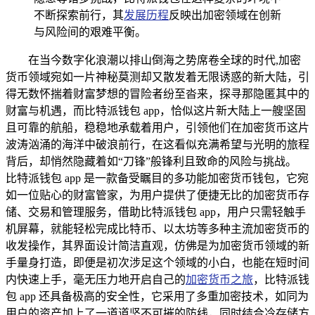
不断探索前行，其
发展历程
反映出加密领域在创新
与风险间的艰难平衡。
在当今数字化浪潮以排山倒海之势席卷全球的时代,加密
货币领域宛如一片神秘莫测却又散发着无限诱惑的新大陆，引
得无数怀揣着财富梦想的冒险者纷至沓来，探寻那隐匿其中的
财富与机遇，而比特派钱包 app，恰似这片新大陆上一艘坚固
且可靠的航船，稳稳地承载着用户，引领他们在加密货币这片
波涛汹涌的海洋中破浪前行，在这看似充满希望与光明的旅程
背后，却悄然隐藏着如“刀锋”般锋利且致命的风险与挑战。
比特派钱包 app 是一款备受瞩目的多功能加密货币钱包，它宛
如一位贴心的财富管家，为用户提供了便捷无比的加密货币存
储、交易和管理服务，借助比特派钱包 app，用户只需轻触手
机屏幕，就能轻松完成比特币、以太坊等多种主流加密货币的
收发操作，其界面设计简洁直观，仿佛是为加密货币领域的新
手量身打造，即便是初次涉足这个领域的小白，也能在短时间
内快速上手，毫无压力地开启自己的
加密货币之旅
，比特派钱
包 app 还具备极高的安全性，它采用了多重加密技术，如同为
用户的资产加上了一道道坚不可摧的防线，同时结合冷存储方