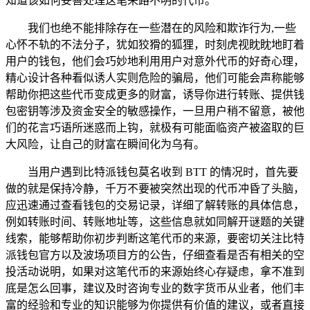
知道该如何妥善处理这笔来路不明的代币。
我们也绝不能排除存在一些潜在的风险和欺诈行为,一些
心怀不轨的不法分子，犹如狡猾的狐狸，时刻虎视眈眈地盯着
用户的钱包，他们会巧妙地利用用户对意外代币的好奇心理，
精心设计各种看似诱人实则危险的骗局，他们可能会声称能够
帮助你把这些代币变成更多的财富，诱导你进行转账、提供钱
包密钥等涉及资金安全的敏感操作，一旦用户稍不留意，被他
们的花言巧语所迷惑而上钩，就极有可能面临资产被盗取的巨
大风险，让自己的财富在瞬间化为乌有。
当用户遇到比特派钱包莫名收到 BTT 的情况时，首先要
做的就是保持冷静，千万不要被突然出现的代币冲昏了头脑，
应迅速通过查看钱包的交易记录，详细了解转账的具体信息，
例如转账时间、转账地址等，这些信息就如同解开谜题的关键
线索，能够帮助你初步判断这笔代币的来源，要密切关注比特
派钱包官方以及波场项目方的公告，仔细查看是否有相关的空
投活动说明，如果对这笔代币的来源始终心存疑虑，拿不准到
底是怎么回事，建议及时咨询专业的数字货币从业者，他们丰
富的经验和专业的知识能够为你提供有价值的建议，或者直接