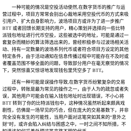
一种可能的情况是空投活动使然,在数字货币的推广与运
营过程中，项目方常常会别出心裁地采用空投代币的方式来吸
引用户、扩大自身影响力，波场项目方或许为了进一步推广
BTT 或者回馈长期支持的用户，精心策划并选择向一些比特
派钱包地址进行代币空投，这些被选中的地址，可能是通过一
套复杂而精妙的算法筛选出来的，曾经积极参与过波场相关活
动、持有一定数量的波场系列代币或者符合项目方设定的其他
特定条件，由于活动通知在信息传播过程中可能存在不及时或
者覆盖范围不够全面的问题，导致部分用户在毫无察觉的情况
下，突然惊喜又惊讶地发现钱包里凭空多了 BTT。
还有一种可能是误操作导致,在数字货币纷繁复杂的交易
过程中，转账是最为常见的操作之一，由于人为的疏忽或者失
误，其他用户可能会在输入钱包地址时出现错误，不小心将
BTT 转到了你的比特派钱包中，这种情况虽然听起来颇具戏
剧性，仿佛是一场罕见的巧合，但在庞大的交易基数下，并非
完全没有发生的可能性，当用户面对这笔突如其来的“意外之
财”时，或许会陷入纠结与困惑之中，一时之间不知所措，不