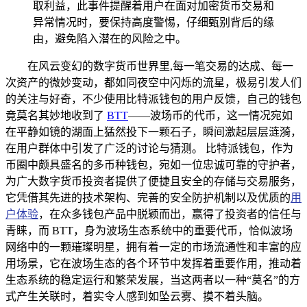
取利益，此事件提醒着用户在面对加密货币交易和
异常情况时，要保持高度警惕，仔细甄别背后的缘
由，避免陷入潜在的风险之中。
在风云变幻的数字货币世界里,每一笔交易的达成、每一
次资产的微妙变动，都如同夜空中闪烁的流星，极易引发人们
的关注与好奇，不少使用比特派钱包的用户反馈，自己的钱包
竟莫名其妙地收到了
BTT
——波场币的代币，这一情况宛如
在平静如镜的湖面上猛然投下一颗石子，瞬间激起层层涟漪，
在用户群体中引发了广泛的讨论与猜测。 比特派钱包，作为
币圈中颇具盛名的多币种钱包，宛如一位忠诚可靠的守护者，
为广大数字货币投资者提供了便捷且安全的存储与交易服务，
它凭借其先进的技术架构、完善的安全防护机制以及优质的
用
户体验
，在众多钱包产品中脱颖而出，赢得了投资者的信任与
青睐，而 BTT，身为波场生态系统中的重要代币，恰似波场
网络中的一颗璀璨明星，拥有着一定的市场流通性和丰富的应
用场景，它在波场生态的各个环节中发挥着重要作用，推动着
生态系统的稳定运行和繁荣发展，当这两者以一种“莫名”的方
式产生关联时，着实令人感到如坠云雾、摸不着头脑。