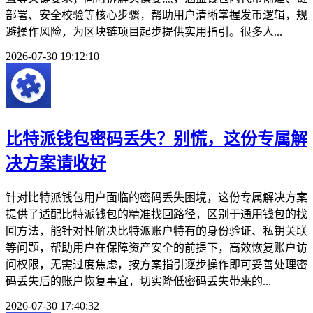
部署、安全校验等核心步骤，帮助用户清晰掌握发币逻辑，规
避操作风险，为区块链项目起步提供实用指引。很多人...
2026-07-30 19:12:10
比特派钱包密码丢失？别慌，这份专属解
决方案请收好
针对比特派钱包用户面临的密码丢失困境，这份专属解决方案
提供了适配比特派钱包的精准找回路径，区别于通用钱包的找
回方法，能针对性解决比特派账户特有的身份验证、私钥关联
等问题，帮助用户在保障资产安全的前提下，高效恢复账户访
问权限，无需过度焦虑，按方案指引逐步操作即可妥善处理密
码丢失后的账户恢复事宜，切实降低密码丢失带来的...
2026-07-30 17:40:32