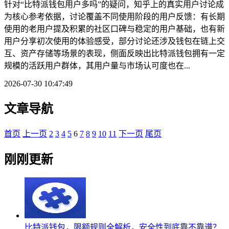
针对“比特派钱包用户多吗”的疑问，知乎上的真实用户讨论成
为核心参考依据，讨论覆盖不同使用阶段的用户反馈：有长期
使用的老用户提及积累的社区口碑与稳定的用户基础，也有新
用户分享初次使用的体验感受，部分讨论还涉及钱包在链上交
互、资产存储等场景的表现，侧面反映出比特派钱包拥有一定
规模的活跃用户群体，其用户量与市场认可度也在...
2026-07-30 10:47:49
文章导航
首页
上一页
2
3
4
5
6
7
8
9
10
11
下一页
尾页
刚刚更新
比特派钱包，限额规则全解析，安全性到底靠不靠谱？