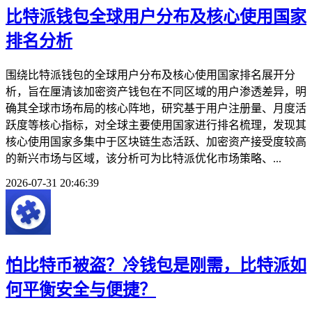
比特派钱包全球用户分布及核心使用国家
排名分析
围绕比特派钱包的全球用户分布及核心使用国家排名展开分
析，旨在厘清该加密资产钱包在不同区域的用户渗透差异，明
确其全球市场布局的核心阵地，研究基于用户注册量、月度活
跃度等核心指标，对全球主要使用国家进行排名梳理，发现其
核心使用国家多集中于区块链生态活跃、加密资产接受度较高
的新兴市场与区域，该分析可为比特派优化市场策略、...
2026-07-31 20:46:39
怕比特币被盗？冷钱包是刚需，比特派如
何平衡安全与便捷？