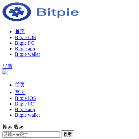
首页
Bitpie IOS
Bitpie PC
Bitpie app
Bitpie wallet
导航
首页
首页
Bitpie IOS
Bitpie PC
Bitpie app
Bitpie wallet
搜索
收起
搜索