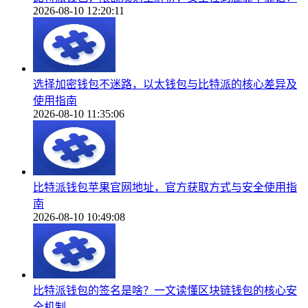
2026-08-10 12:20:11
选择加密钱包不迷路，以太钱包与比特派的核心差异及
使用指南
2026-08-10 11:35:06
比特派钱包苹果官网地址，官方获取方式与安全使用指
南
2026-08-10 10:49:08
比特派钱包的签名是啥？一文读懂区块链钱包的核心安
全机制