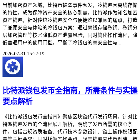
当前加密资产领域，比特币被盗事件频发，冷钱包因离线存储
的特性，成为保障资产安全的核心刚需，比特派作为知名加密
资产钱包，针对传统冷钱包安全与便捷难以兼顾的痛点，打造
了兼顾安全与体验的冷钱包方案：通过离线存储私钥、私钥分
层加密管理等技术降低资产泄露风险，同时简化操作流程，降
低普通用户的使用门槛，平衡了冷钱包的高安全性与...
2026-07-31 15:27:19
比特派钱包发币全指南，所需条件与实操
要点解析
《比特派钱包发币全指南》聚焦区块链代币发行场景，针对比
特派钱包发币的全流程展开解析，明确了发币所需的核心条
件，包括合规资质准备、代币技术参数设计、链上操作权限配
置等关键要求；同时拆解实操要点，涵盖钱包内代币创建、链