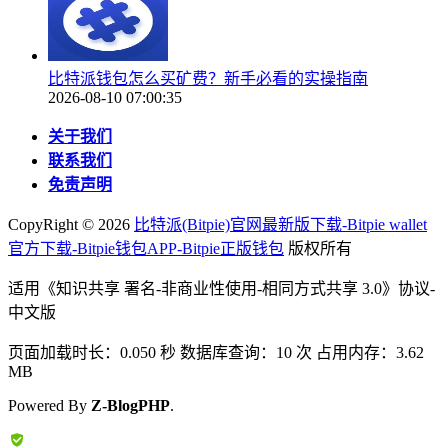
比特派钱包怎么买矿费？新手必看的实操指南
2026-08-10 07:00:35
关于我们
联系我们
免责声明
CopyRight ©
2026
比特派(Bitpie)官网最新版下载-Bitpie wallet
官方下载-Bitpie钱包APP-Bitpie正版钱包
版权所有
适用《知识共享 署名-非商业性使用-相同方式共享 3.0》协议-
中文版
页面加载时长：0.050 秒 数据库查询：10 次 占用内存：3.62
MB
Powered By
Z-BlogPHP
.