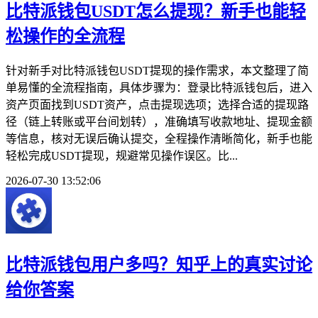
比特派钱包USDT怎么提现？新手也能轻
松操作的全流程
针对新手对比特派钱包USDT提现的操作需求，本文整理了简
单易懂的全流程指南，具体步骤为：登录比特派钱包后，进入
资产页面找到USDT资产，点击提现选项；选择合适的提现路
径（链上转账或平台间划转），准确填写收款地址、提现金额
等信息，核对无误后确认提交，全程操作清晰简化，新手也能
轻松完成USDT提现，规避常见操作误区。比...
2026-07-30 13:52:06
比特派钱包用户多吗？知乎上的真实讨论
给你答案