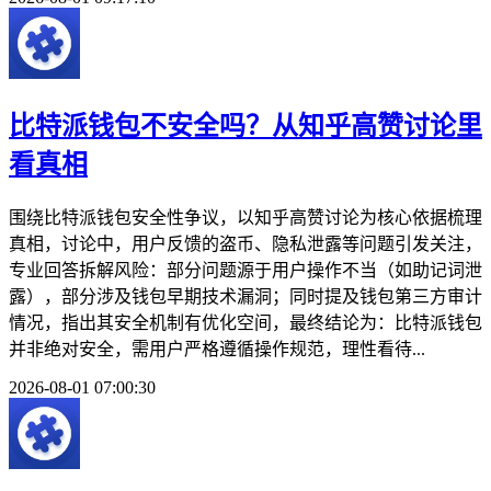
比特派钱包不安全吗？从知乎高赞讨论里
看真相
围绕比特派钱包安全性争议，以知乎高赞讨论为核心依据梳理
真相，讨论中，用户反馈的盗币、隐私泄露等问题引发关注，
专业回答拆解风险：部分问题源于用户操作不当（如助记词泄
露），部分涉及钱包早期技术漏洞；同时提及钱包第三方审计
情况，指出其安全机制有优化空间，最终结论为：比特派钱包
并非绝对安全，需用户严格遵循操作规范，理性看待...
2026-08-01 07:00:30