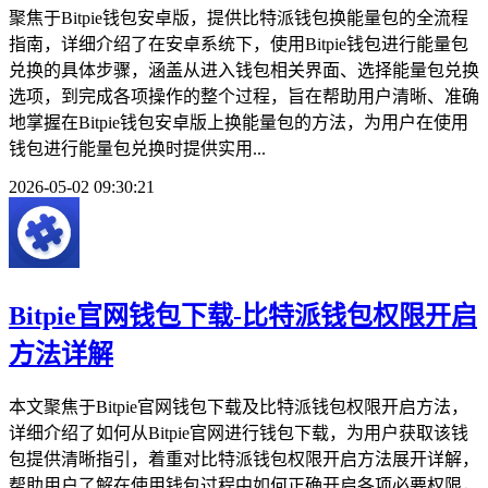
聚焦于Bitpie钱包安卓版，提供比特派钱包换能量包的全流程
指南，详细介绍了在安卓系统下，使用Bitpie钱包进行能量包
兑换的具体步骤，涵盖从进入钱包相关界面、选择能量包兑换
选项，到完成各项操作的整个过程，旨在帮助用户清晰、准确
地掌握在Bitpie钱包安卓版上换能量包的方法，为用户在使用
钱包进行能量包兑换时提供实用...
2026-05-02 09:30:21
Bitpie官网钱包下载-比特派钱包权限开启
方法详解
本文聚焦于Bitpie官网钱包下载及比特派钱包权限开启方法，
详细介绍了如何从Bitpie官网进行钱包下载，为用户获取该钱
包提供清晰指引，着重对比特派钱包权限开启方法展开详解，
帮助用户了解在使用钱包过程中如何正确开启各项必要权限，