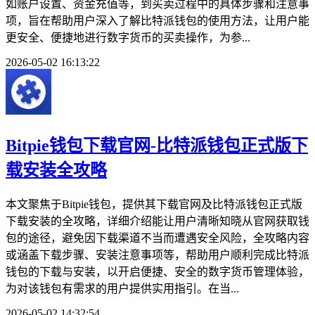
如账户设置、资金充值等，到买卖过程中的具体步骤和注意事
项，旨在帮助用户深入了解比特派钱包的使用方法，让用户能
更安全、便捷地进行数字货币的买卖操作，为参...
2026-05-02 16:13:22
Bitpie钱包下载官网-比特派钱包正式版下
载安装全攻略
本文聚焦于Bitpie钱包，提供其下载官网及比特派钱包正式版
下载安装的全攻略，详细介绍能让用户清晰知晓从官网获取钱
包的途径，避免因下载渠道不当而遭遇安全风险，全攻略内容
或涵盖下载步骤、安装注意事项等，帮助用户顺利完成比特派
钱包的下载与安装，以开启便捷、安全的数字货币管理体验，
为对该钱包有需求的用户提供实用指引。在当...
2026-05-02 14:32:54