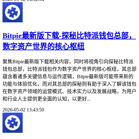
Bitpie最新版下载-探秘比特派钱包总部，
数字资产世界的核心枢纽
聚焦Bitpie最新版下载相关内容，同时将视角引向探秘比特派
钱包总部，比特派钱包作为数字资产世界的核心枢纽，其总部
蕴含着诸多关键信息与运作逻辑，Bitpie最新版可能带来新的
功能与体验优化，而对其总部的探秘则有助于深入了解该钱包
在数字资产领域的运营模式、技术实力以及发展战略，为用户
和行业人士提供更全面的认知，以更好...
2026-05-02 13:43:50