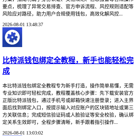
要点，梳理了异常交易排查、官方申诉流程、风控规则适配等
风险应对路径，助力用户合规使用钱包，高效化解风控...
2026-08-01 13:48:37
比特派钱包绑定全教程，新手也能轻松完
成
本比特派钱包绑定全教程专为新手打造，操作简单易懂，无需
专业知识即可轻松完成，教程覆盖核心步骤：先下载安装官方
正版比特派钱包，通过手机号或邮箱快速注册登录；进入主界
面后找到绑定入口，按提示输入对应账户的区块链地址或第三
方关联信息；完成短信验证码或人脸验证等安全校验，确认绑
定关系生效即可，全程步骤清晰，新手跟着指引操作...
2026-08-01 13:03:02