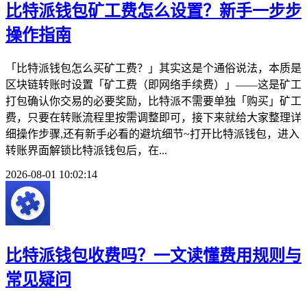
比特派钱包矿工费怎么设置？新手一步步
操作指南
「比特派钱包怎么买矿工费？」其实这是个通俗说法，本质是
区块链转账时设置「矿工费（即网络手续费）」——这是矿工
打包确认你交易的必要奖励，比特派不需要单独「购买」矿工
费，只要在转账流程里按需调整即可，接下来就给大家整理详
细操作步骤,还有新手必看的避坑细节~打开比特派钱包，进入
转账界面解锁比特派钱包后，在...
2026-08-01 10:02:14
比特派钱包收费吗？一文读懂费用规则与
常见疑问