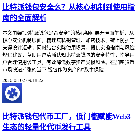
比特派钱包安全么？从核心机制到使用指
南的全面解析
本文围绕“比特派钱包是否安全”的核心疑问展开全面解析，从
核心安全机制层面，梳理其私钥管理、加密技术、链上防护等
关键设计逻辑；同时结合实际使用场景，提供实操指南与风险
规避建议，帮助用户清晰认知比特派钱包的安全特性，指导用
户合理使用该工具，有效降低数字资产受损风险。在加密货币
市场快速扩张的当下,钱包作为资产的“数字保险...
2026-08-02 09:18:22
比特派钱包代币工厂，低门槛赋能Web3
生态的轻量化代币发行工具