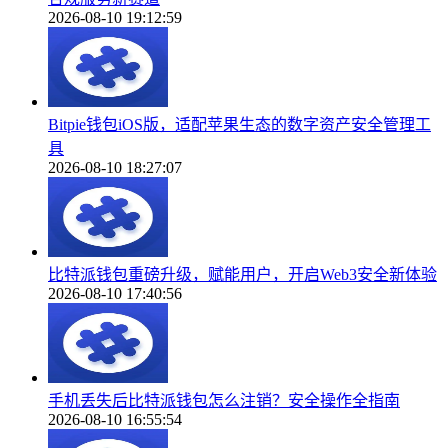
2026-08-10 19:12:59
Bitpie钱包iOS版，适配苹果生态的数字资产安全管理工
具
2026-08-10 18:27:07
比特派钱包重磅升级，赋能用户，开启Web3安全新体验
2026-08-10 17:40:56
手机丢失后比特派钱包怎么注销？安全操作全指南
2026-08-10 16:55:54