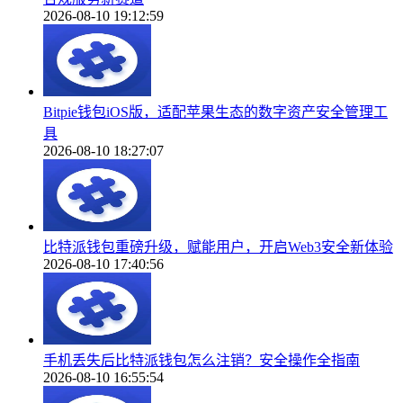
2026-08-10 19:12:59
Bitpie钱包iOS版，适配苹果生态的数字资产安全管理工
具
2026-08-10 18:27:07
比特派钱包重磅升级，赋能用户，开启Web3安全新体验
2026-08-10 17:40:56
手机丢失后比特派钱包怎么注销？安全操作全指南
2026-08-10 16:55:54