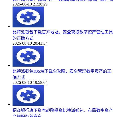
2026-08-10 21:28:29
比特派钱包下载官方地址，安全获取数字资产管理工具
的正确方式
2026-08-10 20:43:34
比特派钱包IOS端下载全攻略，安全管理数字资产的正
确方式
2026-08-10 19:58:04
招商银行旗下资本战略投资比特派钱包，布局数字资产
合规服务新赛道