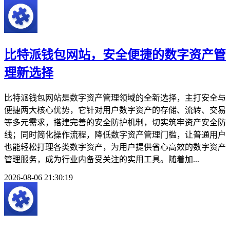
比特派钱包网站，安全便捷的数字资产管
理新选择
比特派钱包网站是数字资产管理领域的全新选择，主打安全与
便捷两大核心优势，它针对用户数字资产的存储、流转、交易
等多元需求，搭建完善的安全防护机制，切实筑牢资产安全防
线；同时简化操作流程，降低数字资产管理门槛，让普通用户
也能轻松打理各类数字资产，为用户提供省心高效的数字资产
管理服务，成为行业内备受关注的实用工具。随着加...
2026-08-06 21:30:19